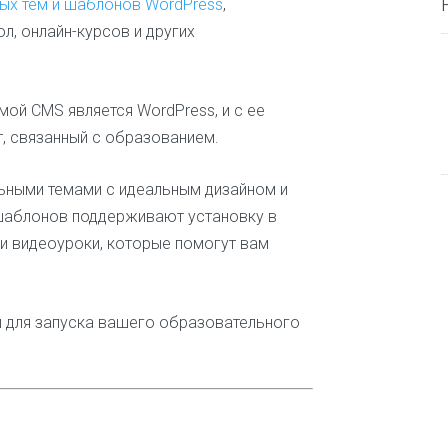
ых тем и шаблонов WordPress
,
в
Б
л, онлайн-курсов и других
П
е
П
о
с
р
д
п
о
д
л
мой CMS является WordPress, и с ее
б
е
а
л
р
, связанный с образованием.
т
е
ж
н
м
к
ы
ы
а
льными темами с идеальным дизайном и
е
п
с
аблонов поддерживают установку в
р
а
и видеоуроки, которые помогут вам
Б
и
й
и
у
т
з
с
о
н
т
в
а
е
 для запуска вашего образовательного
н
с
Л
о
е
в
ч
Б
к
е
л
е
н
о
и
г