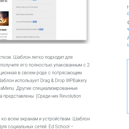
о
К
р
а
с
о
т
а
и
остков. Шаблон легко подходит для
м
о
 получите его полностью упакованным с 2
д
ционная в своем роде с потрясающим
а
аблон использует Drag & Drop WPBakery
К
egaMenu. Другие специализированные
у
 представлены. (Среди них Revolution
л
и
н
а
й ко всем экранам и устройствам. Шаблон
р
ля социальных сетей. Ed School –
и