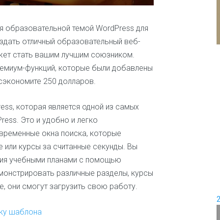
и
е
П
е
тся образовательной темой WordPress для
Д
р
оздать отличный образовательный веб-
о
е
ожет стать вашим лучшим союзником.
в
м
о
и
ремиум-функций, которые были добавлены
д
с
 сэкономите 250 долларов.
ш
е
а
м
б
ь
ress, которая является одной из самых
л
я
ess. Это и удобно и легко
о
н
временные окна поиска, которые
Ж
о
е
 или курсы за считанные секунды. Вы
в
н
ия учебными планами с помощью
с
к
емонстрировать различные разделы, курсы
и
е, они смогут загрузить свою работу.
е
и
ш
йку шаблона
о