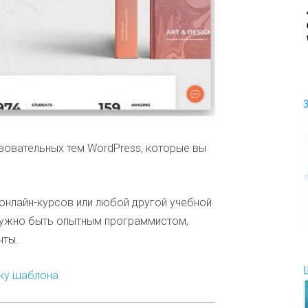
И
г
р
ы
и
р
а
з
в
л
разовательных тем WordPress, которые вы
е
ч
е
н
 онлайн-курсов или любой другой учебной
и
я
 нужно быть опытным программистом,
чты.
И
н
т
йку шаблона
е
р