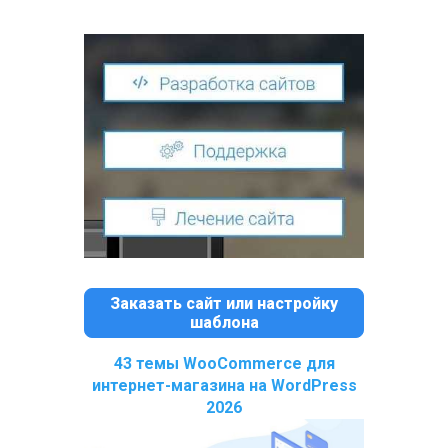
Заказать сайт или настройку
шаблона
43 темы WooCommerce для
интернет-магазина на WordPress
2026