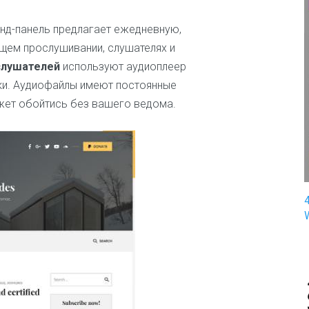
п
и
энд-панель предлагает ежедневную,
н
щем прослушивании, слушателях и
г
слушателей
используют аудиоплеер
З
рузки. Аудиофайлы имеют постоянные
д
ожет обойтись без вашего ведома.
о
р
о
в
ь
е
и
м
е
д
и
ц
и
н
а