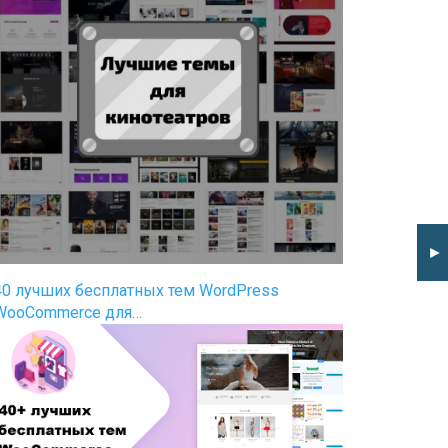
►
40 лучших бесплатных тем WordPress
WooCommerce для…