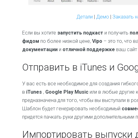
Детали
|
Демо
|
Заказать 
Если вы хотите
запустить подкаст
и получить
пол
фидом
по более низкой цене,
Vipo
– это то, что 
документации
и
отличной поддержке
ваш сайт 
Отправить в iTunes и Goog
У вас есть все необходимое для создания гибког
в
iTunes
,
Google Play Music
или в любые другие 
предназначена для того, чтобы вы выступали в ро
Шаблон будет генерировать необходимый
совме
придется пачкать руки другими дополнительными 
Импортировать выпуски д