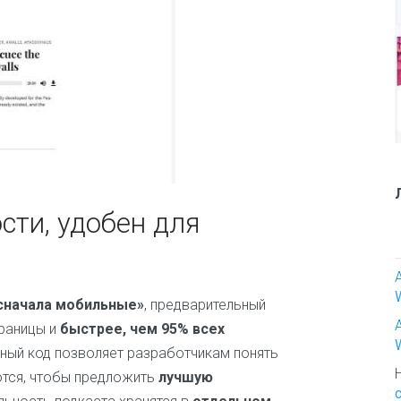
ь
е
р
И
с
к
у
с
с
т
в
сти, удобен для
о
и
т
в
о
р
сначала мобильные»
, предварительный
ч
траницы и
быстрее, чем 95% всех
е
ный код позволяет разработчикам понять
с
т
тся, чтобы предложить
лучшую
в