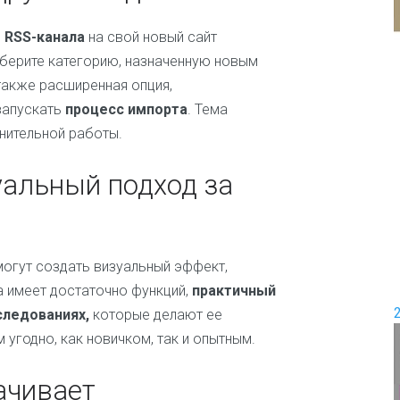
и
е
П
 RSS-канала
на свой новый сайт
е
ыберите категорию, назначенную новым
Д
р
о
е
также расширенная опция,
в
м
запускать
процесс импорта
. Тема
о
и
нительной работы.
д
с
ш
е
а
м
альный подход за
б
ь
л
я
о
н
Ж
о
е
огут создать визуальный эффект,
в
н
а имеет достаточно функций,
практичный
с
к
следованиях,
которые делают ее
и
угодно, как новичком, так и опытным.
е
и
ш
качивает
о