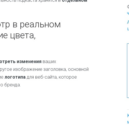
льность подкаста хранятся в
отдельном
о
К
р
тр в реальном
а
с
е цвета,
о
т
а
и
м
отреть изменения
ваших
о
другое изображение заголовка, основной
д
а
ие
логотипа
для веб-сайта, которое
о бренда.
К
у
л
и
н
а
р
и