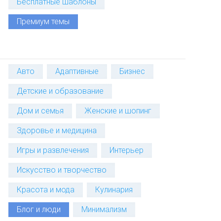
Бесплатные шаблоны
Премиум темы
Авто
Адаптивные
Бизнес
Детские и образование
Дом и семья
Женские и шопинг
Здоровье и медицина
Игры и развлечения
Интерьер
Искусство и творчество
Красота и мода
Кулинария
Блог и люди
Минимализм