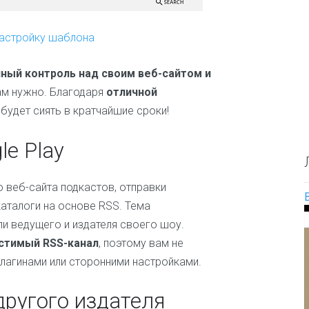
О
е
и
п
с
л
р
а
ю
настройку шаблона
е
й
д
д
т
и
е
а
ный контроль над своим веб-сайтом и
л
Д
вам нужно. Благодаря
отличной
и
е
будет сиять в кратчайшие сроки!
т
т
е
с
л
к
le Play
ь
и
н
е
а
и
о веб-сайта подкастов, отправки
з
о
в
каталоги на основе RSS. Тема
б
а
ли ведущего и издателя своего шоу.
р
н
а
и
стимый RSS-канал
, поэтому вам не
з
я
плагинами или сторонними настройками.
о
т
в
е
а
м
ругого издателя
н
ы