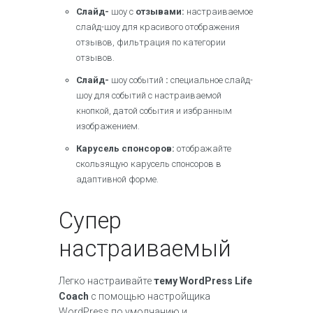
Слайд-
шоу с
отзывами:
настраиваемое
слайд-шоу для красивого отображения
отзывов, фильтрация по категории
отзывов.
Слайд-
шоу событий
:
специальное слайд-
шоу для событий с настраиваемой
кнопкой, датой события и избранным
изображением.
Карусель спонсоров:
отображайте
скользящую карусель спонсоров в
адаптивной форме.
Супер
настраиваемый
Легко настраивайте
тему WordPress Life
Coach
с помощью настройщика
WordPress по умолчанию и