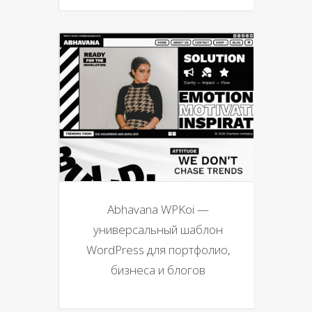
Abhavana WPKoi —
универсальный шаблон
WordPress для портфолио,
бизнеса и блогов