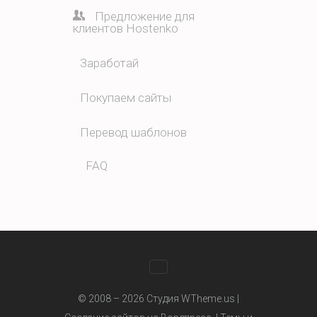
Предложение для
клиентов Hostenko
Заработай
Покупаем сайты
Перевод шаблонов
FAQ
WhatsApp
© 2008 – 2026 Студия WTheme.us |