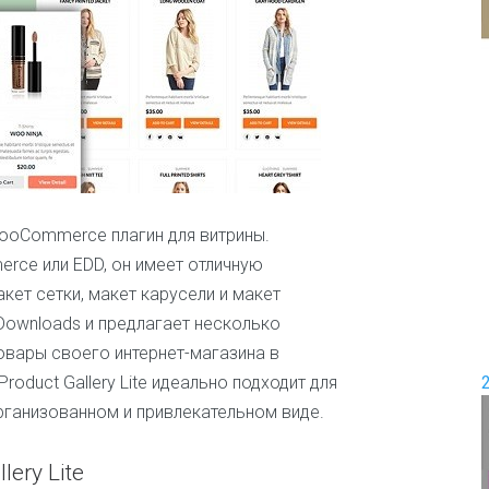
и
е
П
е
Д
р
о
е
в
м
о
и
д
с
ш
е
а
м
б
ь
 WooCommerce плагин для витрины.
л
я
rce или EDD, он имеет отличную
о
н
кет сетки, макет карусели и макет
Ж
о
е
 Downloads и предлагает несколько
в
н
товары своего интернет-магазина в
с
к
roduct Gallery Lite идеально подходит для
и
организованном и привлекательном виде.
е
и
ш
ery Lite
о