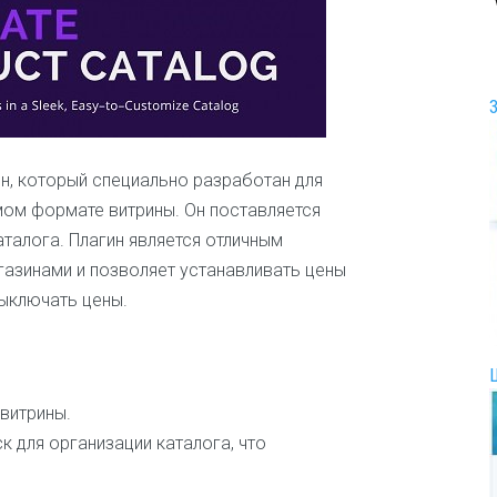
И
г
р
ы
и
р
а
з
н, который специально разработан для
в
ом формате витрины. Он поставляется
л
талога. Плагин является отличным
е
ч
газинами и позволяет устанавливать цены
е
выключать цены.
н
и
я
И
витрины.
н
т
к для организации каталога, что
е
р