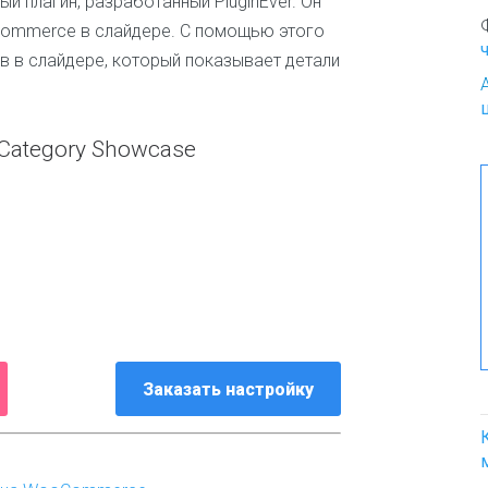
 плагин, разработанный PluginEver. Он
о
ommerce в слайдере. С помощью этого
К
в в слайдере, который показывает детали
р
а
с
о
ategory Showcase
т
а
и
м
о
д
а
К
у
л
Заказать настройку
и
н
а
р
и