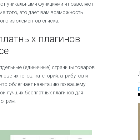
О
е
и
ают уникальными функциями и позволяют
п
с
л
е того, это дает вам возможность
р
а
ю
е
й
ого из элементов списка.
д
д
т
и
е
а
платных плагинов
л
Д
и
е
ce
т
т
е
с
л
к
тдельные (единичные) страницы товаров.
ь
и
н
ове их тегов, категорий, атрибутов и
е
а
и
 что облегчает навигацию по вашему
з
о
в
кой лучших бесплатных плагинов для
б
а
отрим:
р
н
а
и
з
я
о
т
в
е
а
м
н
ы