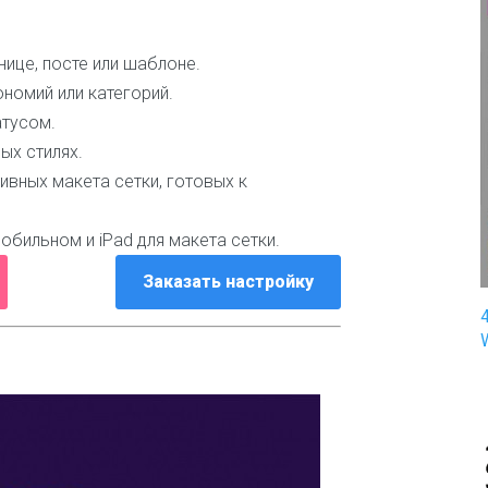
п
и
н
нице, посте или шаблоне.
г
номий или категорий.
атусом.
З
д
ых стилях.
о
ивных макета сетки, готовых к
р
о
в
обильном и iPad для макета сетки.
ь
е
Заказать настройку
и
м
е
д
и
ц
и
н
а