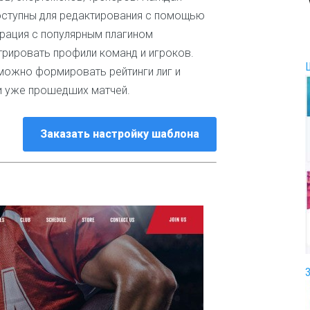
доступны для редактирования с помощью
И
г
грация с популярным плагином
р
трировать профили команд и игроков.
ы
и
 можно формировать рейтинги лиг и
р
и уже прошедших матчей.
а
з
в
Заказать настройку шаблона
л
е
ч
е
н
и
я
И
н
т
е
р