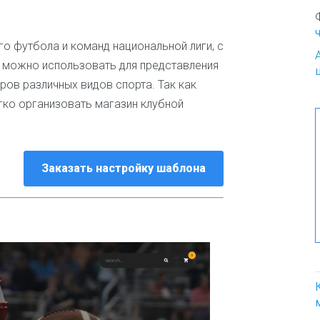
о
К
о футбола и команд национальной лиги, с
р
а
 можно использовать для представления
с
ров различных видов спорта. Так как
о
ко организовать магазин клубной
т
а
и
м
о
Заказать настройку шаблона
д
а
К
у
л
и
н
а
р
и