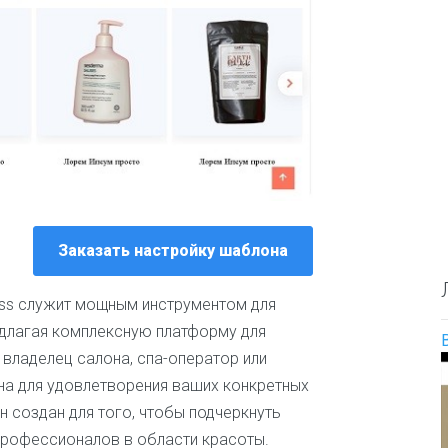
О
е
и
п
с
л
р
а
ю
е
й
д
д
т
и
е
а
л
Д
и
е
т
т
е
с
л
к
ь
и
н
е
Заказать настройку шаблона
а
и
з
о
в
ress служит мощным инструментом для
б
а
р
редлагая комплексную платформу для
н
а
и
, владелец салона, спа-оператор или
з
я
о
на для удовлетворения ваших конкретных
т
в
е
н создан для того, чтобы подчеркнуть
а
м
профессионалов в области красоты.
н
ы