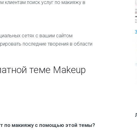
ь
м клиентам поиск услуг по макияжу в
е
р
И
с
циальных сетях с вашим сайтом
к
рировать последние творения в области
у
с
с
т
латной теме Makeup
в
о
и
т
в
о
р
ч
е
с
от по макияжу с помощью этой темы?
т
в