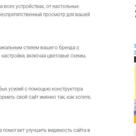
 всех устройствах, от настольных
И
г
беспрепятственный просмотр для вашей
р
ы
и
р
а
никальным стилем вашего бренда с
з
в
 настройки, включая цветовые схемы,
л
е
ч
е
н
бых усилий с помощью конструктора
и
я
рмить свой сайт именно так, как хотите,
И
н
т
е
ма помогает улучшить видимость сайта в
р