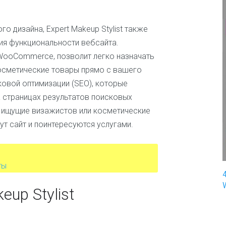
п
и
о дизайна, Expert Makeup Stylist также
н
г
ия функциональности вебсайта.
 WooCommerce, позволит легко назначать
З
д
косметические товары прямо с вашего
о
ковой оптимизации (SEO), которые
р
а страницах результатов поисковых
о
в
ы, ищущие визажистов или косметические
ь
ут сайт и поинтересуются услугами.
е
и
м
е
ты
д
и
ц
up Stylist
и
н
а