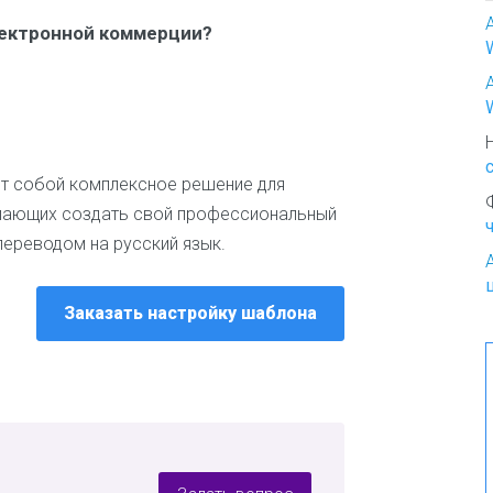
о
лектронной коммерции?
К
р
а
с
о
т
а
яет собой комплексное решение для
и
желающих создать свой профессиональный
м
 переводом на русский язык.
о
д
а
Заказать настройку шаблона
К
у
л
и
н
а
р
и