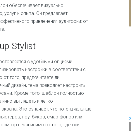
и
лон обеспечивает визуально
е
П
 услуг и опыта. Он предлагает
е
ффективного привлечения аудитории: от
Д
р
о
е
те.
в
м
о
и
p Stylist
д
с
ш
е
а
м
б
 поставляется с удобными опциями
ь
л
я
изировать настройки в соответствии с
о
 от того, предпочитаете ли
н
Ж
о
чный дизайн, тема позволяет настроить
е
в
н
кусами. Кроме того, шаблон полностью
с
тлично выглядеть и легко
к
и
 экрана. Это означает, что потенциальные
е
мпьютеров, ноутбуков, смартфонов или
и
осмотр независимо от того, где они
ш
о