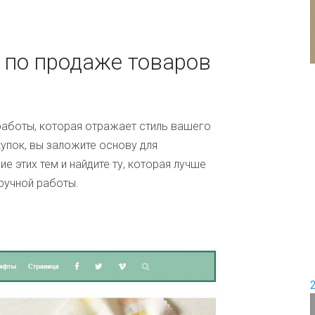
и
е
П
е
Д
р
 по продаже товаров
о
е
в
м
о
и
д
с
ш
е
аботы, которая отражает стиль вашего
а
м
упок, вы заложите основу для
б
ь
л
я
е этих тем и найдите ту, которая лучше
о
ручной работы.
н
Ж
о
е
в
н
с
к
и
е
и
ш
о