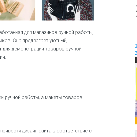
И
г
р
ы
и
аботанная для магазинов ручной работы,
р
ков. Она предлагает уютный,
а
т для демонстрации товаров ручной
з
в
ии.
л
е
ч
е
н
и
я
ий ручной работы, а макеты товаров
И
н
т
е
привести дизайн сайта в соответствие с
р