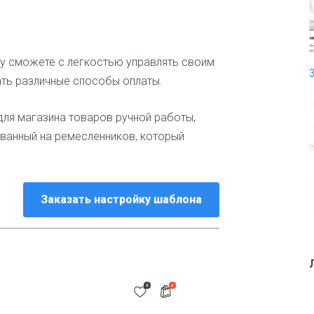
ь
е
р
И
 сможете с легкостью управлять своим
с
ать различные способы оплаты.
к
у
с
ля магазина товаров ручной работы,
с
ванный на ремесленников, который
т
в
о
и
т
Заказать настройку шаблона
в
о
р
ч
е
с
т
в