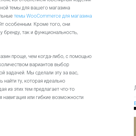
О
е
и
ной темы для вашего магазина
п
с
л
р
а
ю
ильные
темы WooCommerce для магазина
е
й
д
йт особенным. Кроме того, они
д
т
и
е
а
 бренду, так и функциональность,
л
Д
и
е
т
т
е
азин проще, чем когда-либо, с помощью
с
л
к
количеством вариантов выбор
ь
и
н
 задачей. Мы сделали эту за вас,
е
а
найти ту, которая идеально
и
з
о
я из этих тем предлагает что-то
в
б
а
я навигация или гибкие возможности
р
н
а
и
з
я
о
т
в
е
а
м
н
ы