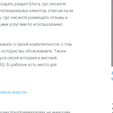
оздать раздел блога, где сможете
п
и
 потенциальных клиентов, отвечая на их
н
у, где сможете размещать отзывы и
г
шими услугами по использованию
З
д
о
азать о своей компетентности, о том,
р
о
е, которую вы обслуживаете. Также
в
ься своей историей и миссией.
ь
е
Q. В шаблоне есть место для
и
м
е
д
и
чников энергии
ц
и
н
а
ающим предпринимателем, не имеющим