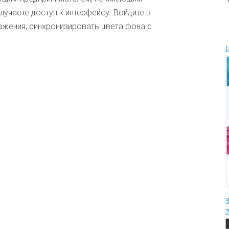
И
лучаете доступ к интерфейсу. Войдите в
г
ражения, синхронизировать цвета фона с
р
ы
и
р
а
з
в
л
е
ч
е
н
и
я
И
н
т
е
р