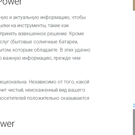
Power
и
е
П
е
жную и актуальную информацию, чтобы
Д
р
лки на инструменты, такие как
о
е
 принять взвешенное решение. Кроме
в
м
о
и
слуг (бытовые солнечные батареи,
д
с
пытом, которым обладаете. В этих удачно
ш
е
а
м
сю важную информацию, прежде чем
б
ь
л
я
о
н
Ж
кциональна. Независимо от того, какой
о
е
учит чистый, неискаженный вид вашего
в
н
посетителей положительно сказывается
с
к
и
е
ower
и
ш
о