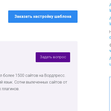
о
К
Заказать настройку шаблона
р
а
с
о
т
а
и
м
о
Задать вопрос
д
а
л более 1500 сайтов на Вордпресс.
К
у
ий язык. Сотни вылеченных сайтов от
л
 плагинов.
и
н
а
р
и