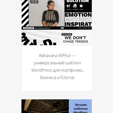
Abhavana WPKoi —
универсальный шаблон
WordPress для портфолио,
бизнеса и блогов