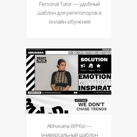
Personal Tutor — удобный
шаблон для репетиторов и
онлайн-обучения
Abhavana WPKoi —
универсальный шаблон