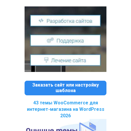
Заказать сайт или настройку
шаблона
43 темы WooCommerce для
интернет-магазина на WordPress
2026