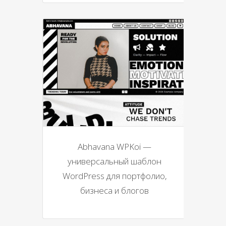
Abhavana WPKoi —
универсальный шаблон
WordPress для портфолио,
бизнеса и блогов