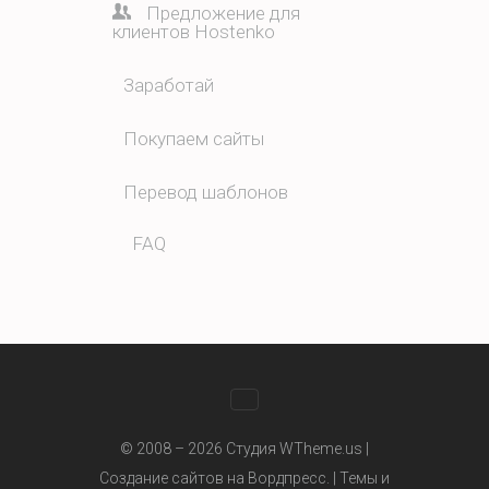
Предложение для
клиентов Hostenko
Заработай
Покупаем сайты
Перевод шаблонов
FAQ
WhatsApp
© 2008 – 2026 Студия WTheme.us |
Создание сайтов на Вордпресс. |
Темы и