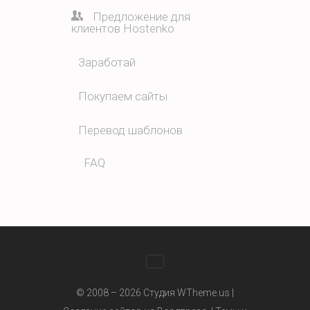
Предложение для
клиентов Hostenko
Заработай
Покупаем сайты
Перевод шаблонов
FAQ
WhatsApp
© 2008 – 2026 Студия WTheme.us |