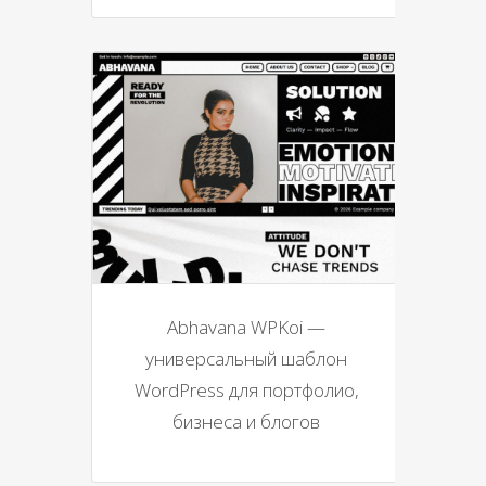
Abhavana WPKoi —
универсальный шаблон
WordPress для портфолио,
бизнеса и блогов