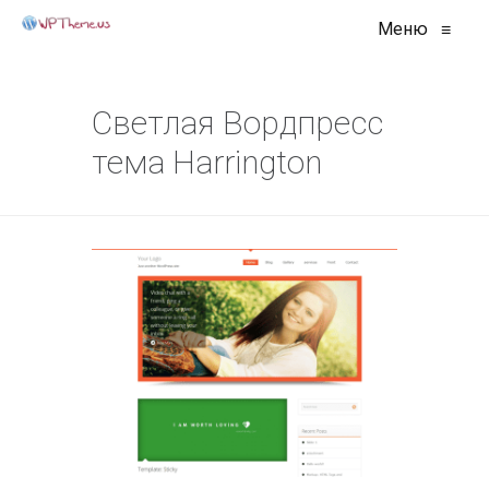
Меню
≡
Светлая Вордпресс
тема Harrington