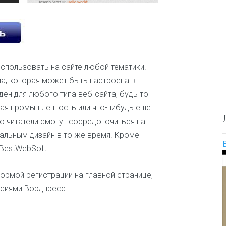
О
е
и
п
с
л
р
а
ю
е
й
д
д
т
и
е
а
л
Д
спользовать на сайте любой тематики.
и
е
а, которая может быть настроена в
т
т
е
ен для любого типа веб-сайта, будь то
с
л
к
ная промышленность или что-нибудь еще.
ь
и
н
о читатели смогут сосредоточиться на
е
а
и
альным дизайн в то же время. Кроме
з
о
в
BestWebSoft.
б
а
р
н
а
ормой регистрации на главной странице,
и
з
я
рсиями Вордпресс.
о
т
в
е
а
м
н
ы