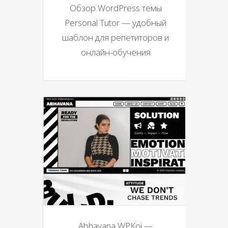
Обзор WordPress темы
Personal Tutor — удобный
шаблон для репетиторов и
онлайн-обучения
Abhavana WPKoi —