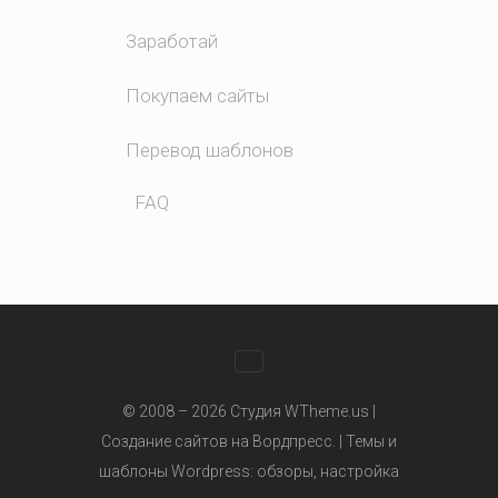
Заработай
Покупаем сайты
Перевод шаблонов
FAQ
WhatsApp
© 2008 – 2026 Студия WTheme.us |
Создание сайтов на Вордпресс. |
Темы и
шаблоны Wordpress
: обзоры, настройка
Telegram