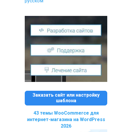
русском
Заказать сайт или настройку
шаблона
43 темы WooCommerce для
интернет-магазина на WordPress
2026