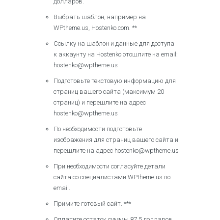
долларов.
Выбрать шаблон, например на
WPtheme.us, Hostenko.com. **
Ссылку на шаблон и данные для доступа
к аккаунту на Hostenko отошлите на email:
hostenko@wptheme.us
Подготовьте текстовую информацию для
страниц вашего сайта (максимум 20
страниц) и перешлите на адрес
hostenko@wptheme.us
По необходимости подготовьте
изображения для страниц вашего сайта и
перешлите на адрес hostenko@wptheme.us
При необходимости согласуйте детали
сайта со специалистами WPtheme.us по
email.
Примите готовый сайт. ***
Оплатите остаток суммы 87,5 долларов.