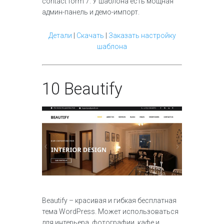
contact form 7. У шаблона есть мощная
админ-панель и демо-импорт.
Детали
|
Скачать
|
Заказать настройку
шаблона
10
Beautify
Beautify – красивая и гибкая бесплатная
тема WordPress. Может использоваться
для интерьера, фотографии, кафе и