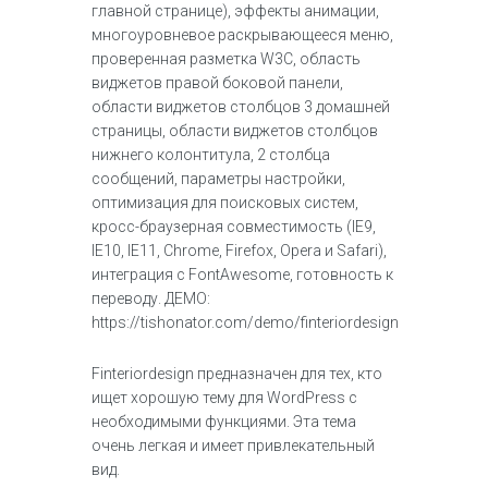
главной странице), эффекты анимации,
многоуровневое раскрывающееся меню,
проверенная разметка W3C, область
виджетов правой боковой панели,
области виджетов столбцов 3 домашней
страницы, области виджетов столбцов
нижнего колонтитула, 2 столбца
сообщений, параметры настройки,
оптимизация для поисковых систем,
кросс-браузерная совместимость (IE9,
IE10, IE11, Chrome, Firefox, Opera и Safari),
интеграция с FontAwesome, готовность к
переводу. ДЕМО:
https://tishonator.com/demo/finteriordesign
Finteriordesign предназначен для тех, кто
ищет хорошую тему для WordPress с
необходимыми функциями. Эта тема
очень легкая и имеет привлекательный
вид.