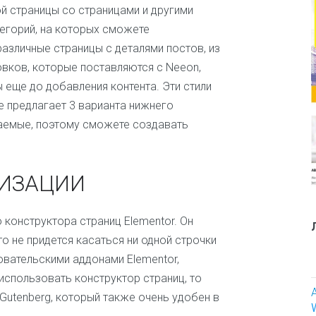
ь
ой страницы со страницами и другими
е
тегорий, на которых сможете
р
азличные страницы с деталями постов, из
И
вков, которые поставляются с Neeon,
с
еще до добавления контента. Эти стили
к
у
е предлагает 3 варианта нижнего
с
ваемые, поэтому сможете создавать
с
т
в
о
ИЗАЦИИ
и
т
в
конструктора страниц Elementor. Он
о
р
что не придется касаться ни одной строчки
ч
овательскими аддонами Elementor,
е
использовать конструктор страниц, то
с
т
utenberg, который также очень удобен в
в