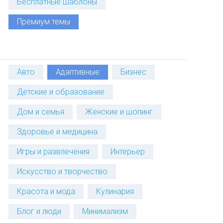
Бесплатные шаблоны
Премиум темы
Авто
Адаптивные
Бизнес
Детские и образование
Дом и семья
Женские и шопинг
Здоровье и медицина
Игры и развлечения
Интерьер
Искусство и творчество
Красота и мода
Кулинария
Блог и люди
Минимализм