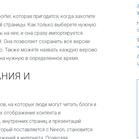
о
К
ter, которая пригодится, когда захотите
р
й страницы. Как только выберете нужную
а
 на нее, и она сразу импортируется.
с
о
й. Она позволяет сохранить все версии
т
ую. Также можете назвать каждую версию
а
и
на нужную в определенное время.
м
о
НИЯ И
д
а
К
у
в, на которых люди могут читать блоги и
л
и
х отображение контента и
н
внутренних страниц и презентаций
а
торый поставляется с Neeon, становится
р
и
жений и интернета. Позволяя