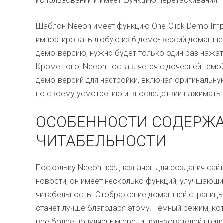
использовании и имеет функцию перетаскивания.
Шаблон Neeon имеет функцию One-Click Demo Impor
импортировать любую из 6 демо-версий домашне
демо-версию, нужно будет только один раз нажать
Кроме того, Neeon поставляется с дочерней темо
демо-версий для настройки, включая оригинальн
по своему усмотрению и впоследствии нажимать 
ОСОБЕННОСТИ СОДЕРЖА
ЧИТАБЕЛЬНОСТИ
Поскольку Neeon предназначен для создания сайто
новости, он имеет несколько функций, улучшающи
читабельность. Отображение домашней страницы, 
станет лучше благодаря этому. Темный режим, ко
все более популярным среди пользователей прило