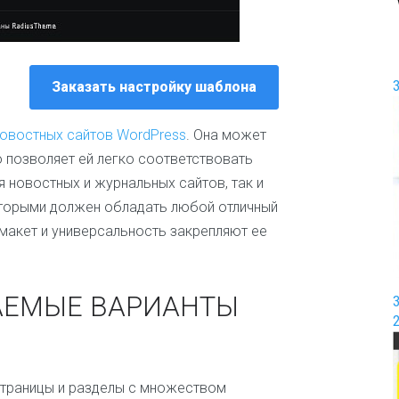
И
г
р
ы
Заказать настройку шаблона
и
р
а
овостных сайтов WordPress
. Она может
з
 позволяет ей легко соответствовать
в
л
 новостных и журнальных сайтов, так и
е
оторыми должен обладать любой отличный
ч
е
макет и универсальность закрепляют ее
н
и
я
АЕМЫЕ ВАРИАНТЫ
И
н
т
е
р
страницы и разделы с множеством