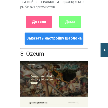
темплейт специалистам по разведению
рыб и аквариумистов.
Детали
Демо
Заказать настройку шаблона
►
8.
Ozeum