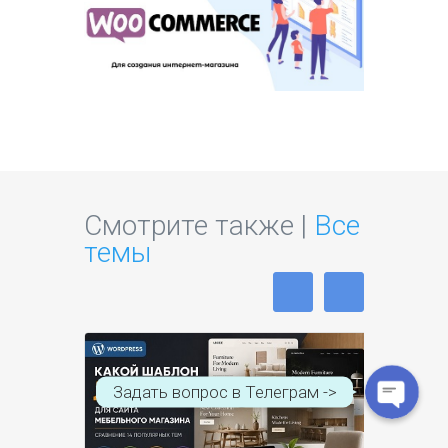
Смотрите также |
Все
WhatsApp
темы
Telegram
Задать вопрос в Телеграм ->