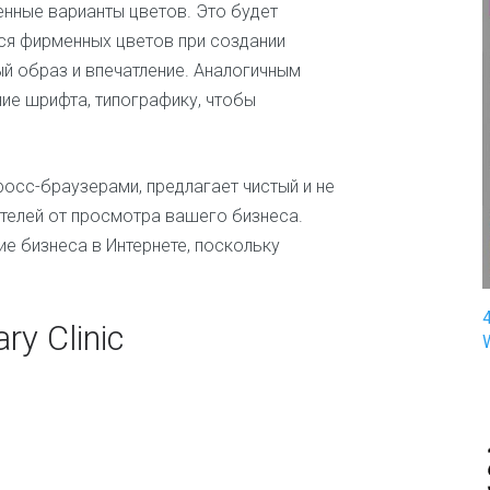
нные варианты цветов. Это будет
п
ся фирменных цветов при создании
и
н
й образ и впечатление. Аналогичным
г
ие шрифта, типографику, чтобы
З
д
о
кросс-браузерами, предлагает чистый и не
р
о
ителей от просмотра вашего бизнеса.
в
 бизнеса в Интернете, поскольку
ь
е
и
м
y Clinic
е
д
и
ц
и
н
а