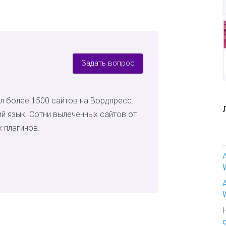
ь
е
р
И
с
к
Задать вопрос
у
с
с
л более 1500 сайтов на Вордпресс.
т
в
ий язык. Сотни вылеченных сайтов от
о
 плагинов.
и
т
в
о
р
ч
е
с
т
в