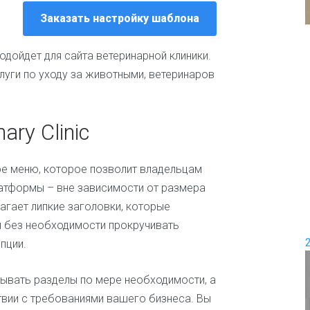
и
Заказать настройку шаблона
е
П
е
Д
р
подойдет для сайта ветеринарной клиники.
о
е
луги по уходу за животными, ветеринаров
в
м
о
и
д
с
ш
е
ry Clinic
а
м
б
ь
л
я
е меню, которое позволит владельцам
о
н
Ж
латформы – вне зависимости от размера
о
е
агает липкие заголовки, которые
в
н
и без необходимости прокручивать
с
к
пции.
и
е
крывать разделы по мере необходимости, а
и
ш
твии с требованиями вашего бизнеса. Вы
о