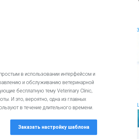
И
г
р
ы
и
р
а
з
в
л
е
ч
но простым в использовании интерфейсом и
е
правлению и обслуживанию ветеринарной
н
ющие бесплатную тему Veterinary Clinic,
и
я
ты. И это, вероятно, одна из главных
ользуют в течение длительного времени.
И
н
т
Заказать настройку шаблона
е
р