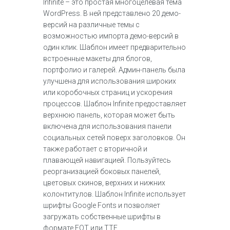
Infinite – это простая многоцелевая тема
WordPress. В ней представлено 20 демо-
версий на различные темы с
возможностью импорта демо-версий в
один клик. Шаблон имеет предварительно
встроенные макеты для блогов,
портфолио и галерей. Админ-панель была
улучшена для использования широких
или коробочных страниц и ускорения
процессов. Шаблон Infinite предоставляет
верхнюю панель, которая может быть
включена для использования панели
социальных сетей поверх заголовков. Он
также работает с вторичной и
плавающей навигацией. Пользуйтесь
реорганизацией боковых панелей,
цветовых скинов, верхних и нижних
колонтитулов. Шаблон Infinite использует
шрифты Google Fonts и позволяет
загружать собственные шрифты в
формате EOT или TTF.