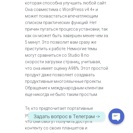
которая способна улучшить любой сайт.
Она совместима с WordPress v4.4+ и
может похвастаться впечатляющим
списком практических функций. Нет
причин пугаться процесса установки, так
как он может быть завершен менее чем за
5 минут. Это позволит вам сразу же
приступить к работе. Немногие темы
могут сравниться со Studio 8 по
скорости загрузки страниц, учитывая,
что она имеет оценку A98%. Этот простой
WhatsApp
продукт даже позволяет создавать
продуктивные многоязычные проекты.
Обращение к международным клиентам
Telegram
еще никогда не было таким простым.
Те, кто предпочитает портативные
устройства, могут быть спокойны, зная,
Задать вопрос в Телеграм ->
что они смогут получить доступ к
контенту со своих планшетов и