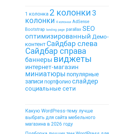
2 колонки
3
1 колонка
колонки
AdSense
4 колонки
SEO
Bootstrap
parallax
landing page
оптимизированный
Демо-
Сайдбар слева
контент
Сайдбар справа
виджеты
баннеры
интернет-магазин
миниатюры
популярные
слайдер
записи
портфолио
социальные сети
Какую WordPress-тему лучше
выбрать для сайта мебельного
магазина в 2026 году
Подборка лучших тем WordPress для