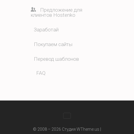
Предложение для
клиентов Hostenko
Заработай
Покупаем сайты
Перевод шаблонов
FAQ
WhatsApp
© 2008 – 2026 Студия WTheme.us |