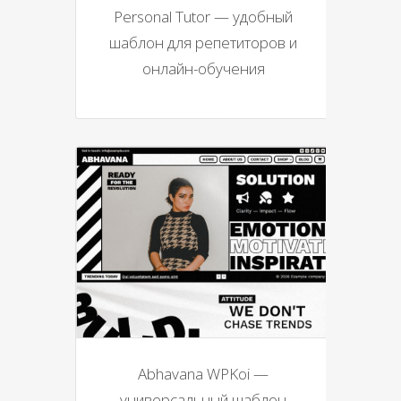
Personal Tutor — удобный
шаблон для репетиторов и
онлайн-обучения
Abhavana WPKoi —
универсальный шаблон