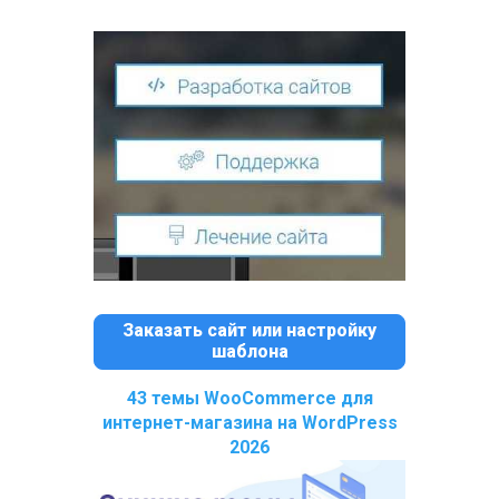
Заказать сайт или настройку
шаблона
43 темы WooCommerce для
интернет-магазина на WordPress
2026