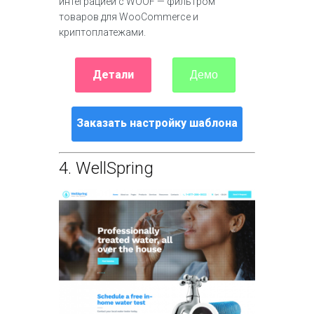
интеграцией с WOOF — фильтром
товаров для WooCommerce и
криптоплатежами.
Детали
Демо
Заказать настройку шаблона
4.
WellSpring