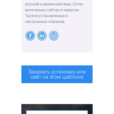
русский и украинский язык. Сотни
вылеченных сайтов от вирусов.
Тысячи установленных и
настроенных плагинов.
Заказать установку или
сайт на этом шаблоне