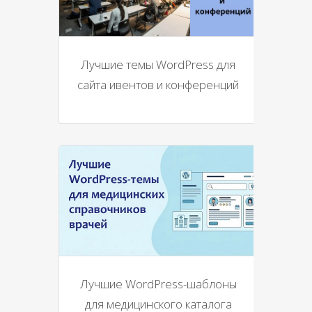
Лучшие темы WordPress для
сайта ивентов и конференций
Лучшие WordPress-шаблоны
для медицинского каталога