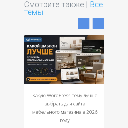
Смотрите также |
Все
темы
Какую WordPress-тему лучше
выбрать для сайта
мебельного магазина в 2026
году