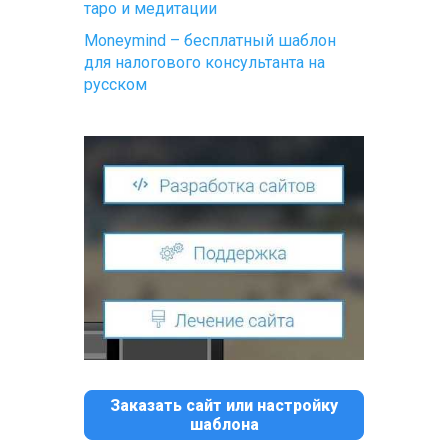
таро и медитации
Moneymind – бесплатный шаблон
для налогового консультанта на
русском
Заказать сайт или настройку
шаблона