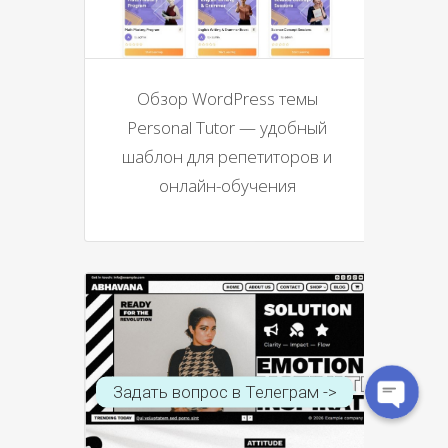
Обзор WordPress темы
Personal Tutor — удобный
шаблон для репетиторов и
онлайн-обучения
WhatsApp
Telegram
Задать вопрос в Телеграм ->